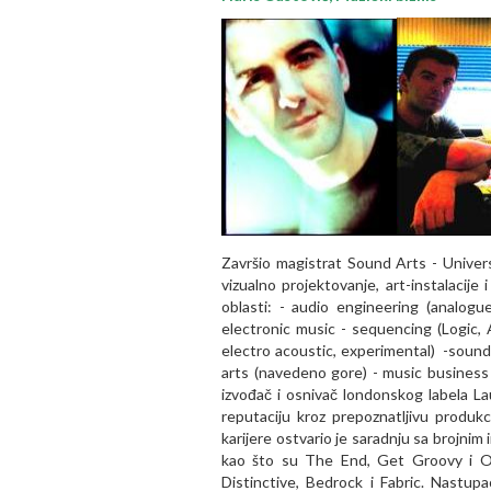
Završio magistrat Sound Arts - Univers
vizualno projektovanje, art-instalacij
oblasti: - audio engineering (analogu
electronic music - sequencing (Logic,
electro acoustic, experimental)
-sound
arts (navedeno gore)
- music business 
izvođač i osnivač londonskog labela L
reputaciju kroz prepoznatljivu produk
karijere ostvario je saradnju sa brojnim
kao što su The End, Get Groovy i Ob
Distinctive, Bedrock i Fabric. Nastupao