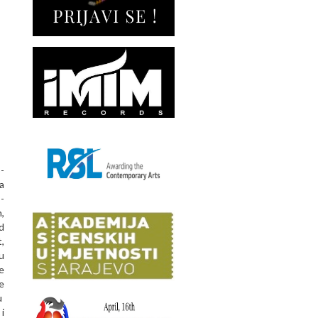
-
a
-
,
d
,
u
e
e
u
i