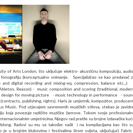
ity of Arts London, što uključuje elektro- akustičnu kompoziciju, audio
e i fonografiju (konceptualno snimanje.
Specijalizirao se kao predavač z
e and digital recording and mixing-eq, compression, balance etc...)
 Ableton, Reason)
- music composition and scoring (traditional, modern
 design for moving picture
- music technology in performance
- soun
(contracts, publishing, rights)
.
Haris je umjetnik, kompozitor, producent
aus Music. Pod utjecajem savremenih muzičkih stilova, stekao je zavidn
ciju koja povezuje različite muzičke žanrove. Tokom svoje profesionaln
 internacionalnim umjetnicima. Njegov rad pratile su brojne izdavačke kuć
long. Radovi su mu se također našli i na kompilacijama kao što s
 je u brojnim klubovima i festivalima širom svijeta, uključujući Fabric 