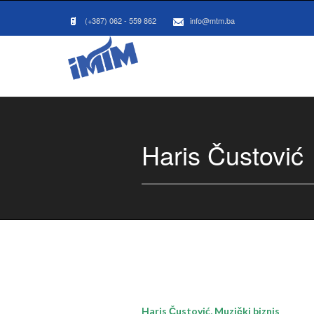
(+387) 062 - 559 862
info@mtm.ba
Haris Čustović
Haris Čustović, Muzički biznis