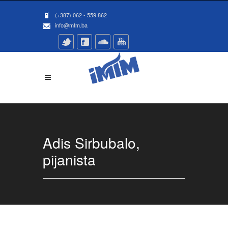
(+387) 062 - 559 862
info@mtm.ba
Adis Sirbubalo,
pijanista