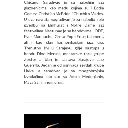
Chicagu. Sarađivao je sa najboljim jazz
glazbenicima, kao među kojima su i Eddie
Gomez, Christian McBride i Chuchito Valdes.
U dva navrata nagrađivan je za najbolju solo
izvedbu na Elmhurst i Notre Dame jazz
festivalima. Nastupao je sa bendovima - ODE,
Eyes Manouche, Greta Pope Entertainment,
ali i kao član harmonikaškog jazz tria.
Trenutno živi u Sarajevu, gdje nastupa u
bendu Dine Merlina, mostarske rock grupe
Zoster a član je sastava Sarajevo Jazz
Guerrilla. Jedan je od osnivača sevdah grupe
Halka, a sarađivao je sa mnogobrojnim
izvođačima kao sto su Amira Medunjanin,
Maya Sar i mnogi drugi.